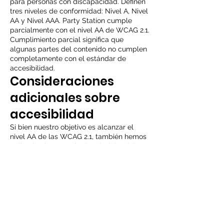
para personas con discapacidad. Definen
tres niveles de conformidad: Nivel A, Nivel
AA y Nivel AAA. Party Station cumple
parcialmente con el nivel AA de WCAG 2.1.
Cumplimiento parcial significa que
algunas partes del contenido no cumplen
completamente con el estándar de
accesibilidad.
Consideraciones
adicionales sobre
accesibilidad
Si bien nuestro objetivo es alcanzar el
nivel AA de las WCAG 2.1, también hemos
aplicado algunos criterios de éxito del
nivel AAA: Las imágenes de texto se
utilizan únicamente con fines decorativos.
La reautenticación tras la expiración de la
sesión no provoca la pérdida de datos.
Comentario
Agradecemos sus comentarios sobre la