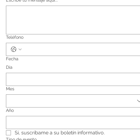
Escribe tu mensaje aquí...
*
Teléfono
Fecha
Día
Mes
Año
Sí, suscríbame a su boletín informativo.
Tipo de evento